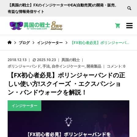
【異国の戦士】FXのインジケーターやEA(自動売買)の開発・販売、
有益な情報発信サイト


ブログ
インジケーター
【FX初心者必見】ボリンジャーバンドの正しい使い方!スクイーズ ・エクスパンション・バンドウォークを解説！
2018.12.13
2025.10.23
異国の戦士
ボリンジャーバンド
,
手法
,
自作インジケーター
,
開発製品
コメント:
0
【FX初心者必見】ボリンジャーバンドの正
しい使い方!スクイーズ ・エクスパンショ
ン・バンドウォークを解説！
インジケーター