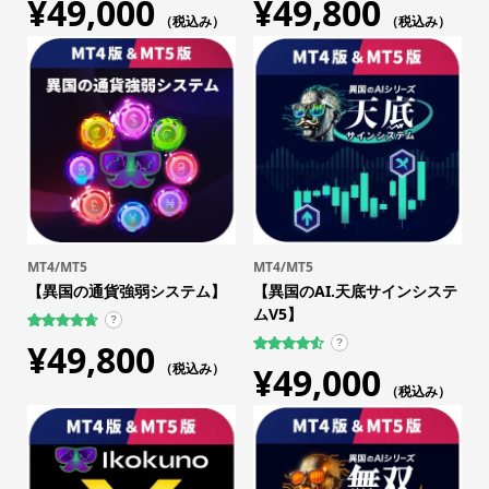
¥
49,000
¥
49,800
者評価に
者評価に
基づく5段
（税込み）
基づく5段
（税込み）
階評価の
階評価の
うち、
4.47
うち、
4.43
点
点
MT4/MT5
MT4/MT5
【異国の通貨強弱システム】
【異国のAI.天底サインシステ
ムV5】
?
759
件の利用者
¥
49,800
?
評価に基づ
109
件の利用
く5段階評
（税込み）
¥
49,000
者評価に
価のうち、
基づく5段
（税込み）
4.75
点
階評価の
うち、
4.59
点