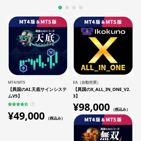
1
2
3
4
MT4/MT5
EA（自動売買）
【異国のAI.天底サインシステ
【異国のX_ALL_IN_ONE_V2.
ムV5】
3】
¥
98,000
?
（税込み）
109
件の利用
¥
49,000
者評価に
基づく5段
（税込み）
階評価の
うち、
4.59
点