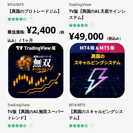
MT4/MT5
TradingView
【異国のプロトレードジム】
TV版【異国のAI.天底サインシ
ステム】
?
24
件の利用
¥
2,400
?
者評価に
31
件の利用
最低価格:
基づく5
（税
¥
49,000
者評価に
段階評価
基づく5段
（税込み）
のうち、
/ 1ヶ月
込み）
階評価の
4.13
点
うち、
4.61
点
TradingView
MT4/MT5
TV版【異国のAI.無双スーパー
【異国のスキャルピングシス
トレンド】
テム】
?
?
17
件の利用
317
件の利用