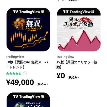
TradingView
TradingView
TV版【異国のAI.無双スーパ
TV版【異国のエリオット波
ートレンド】
動】
¥
0
?
（税込み）
17
件の利用
¥
49,000
者評価に
基づく5段
（税込み）
階評価の
うち、
4.47
点