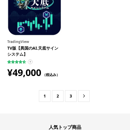
TradingView
TV版【異国のAI.天底サイン
システム】
?
31
件の利用
¥
49,000
者評価に
基づく5段
（税込み）
階評価の
うち、
4.61
点
1
2
3

人気トップ商品