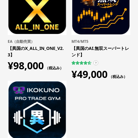
EA（自動売買）
MT4/MT5
【異国のX_ALL_IN_ONE_V2.
【異国のAI.無双スーパートレ
3】
ンド】
¥
98,000
?
（税込み）
63
件の利用
¥
49,000
者評価に
基づく5段
（税込み）
階評価の
うち、
4.56
点