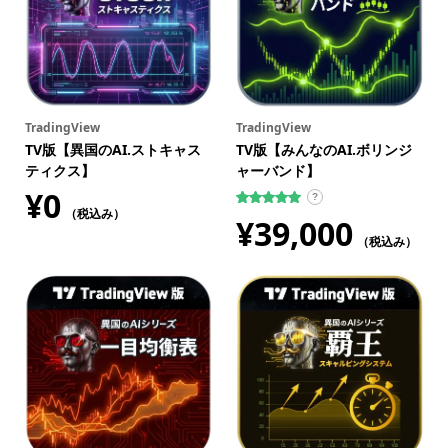
TradingView
TradingView
TV版【異国のAI.ストキャス
TV版【みんなのAI.ボリンジ
ティクス】
ャーバンド】
¥
0
?
（税込み）
3
件の利用者
¥
39,000
評価に基づ
く5段階評
（税込み）
価のうち、
5.00
点