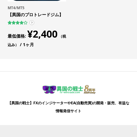
MT4/MT5
【異国のプロトレードジム】
?
24
件の利用
¥
2,400
者評価に
最低価格:
基づく5
（税
段階評価
のうち、
/ 1ヶ月
込み）
4.13
点
【異国の戦士】FXのインジケーターやEA(自動売買)の開発・販売、有益な
情報発信サイト