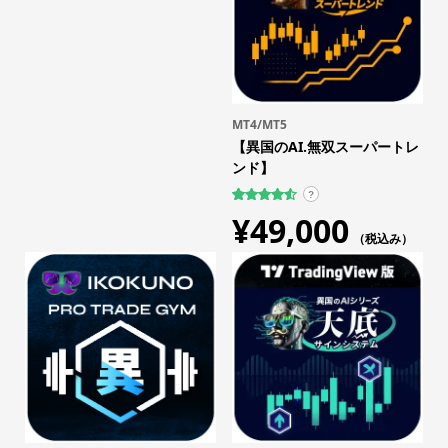
MT4/MT5
【異国のAI.無双スーパートレ
ンド】
?
63
件の利用
¥
49,000
者評価に
基づく5段
（税込み）
階評価の
うち、
4.56
点