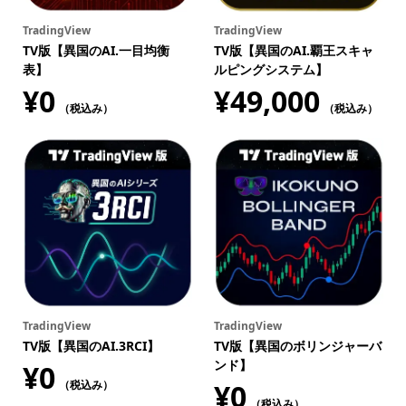
TradingView
TradingView
TV版【異国のAI.一目均衡
TV版【異国のAI.覇王スキャ
表】
ルピングシステム】
¥
0
¥
49,000
（税込み）
（税込み）
TradingView
TradingView
TV版【異国のAI.3RCI】
TV版【異国のボリンジャーバ
ンド】
¥
0
（税込み）
¥
0
（税込み）