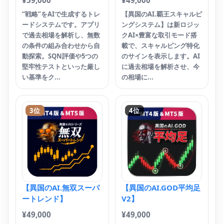
サ.
“戦略”をAIで生成するトレ
【異国のAI.覇王スキャルピ
ードシステムです。アプリ
ングシステム】は新ロジッ
で過去相場を解析し、無数
クAI×豊富な取引モード搭
T
の条件の組み合わせから自
載で、スキャルピング特化
イ
動探索。SQN評価や5つの
のサインを表示します。AI
堅牢性テストといった厳し
に過去相場を解析させ、今
¥
4
い基準をク...
の相場に...
【T
工
せ
3位
4位
る
F
ペ
サ.
【異国のAI.無双スーパ
【異国のAI.GOD平均足
ートレンド】
V2】
¥
49,000
¥
49,000