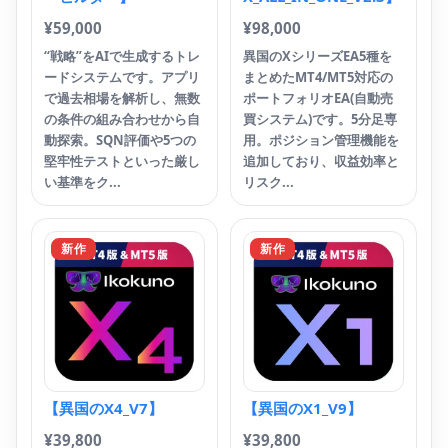
ン
じ
¥
59,000
¥
98,000
“戦略”をAIで生成するトレ
異国のXシリーズEA5種を
ードシステムです。アプリ
まとめたMT4/MT5対応の
で過去相場を解析し、無数
ポートフォリオEA(自動売
【
の条件の組み合わせから自
買システム)です。5分足専
V
動探索。SQN評価や5つの
用。ポジション管理機能を
堅牢性テストといった厳し
追加しており、収益効率と
¥
4
い基準をク...
リスク...
Y
平
ン
新作
新作
単
自
場
しま
【異国のX4_V7】
【異国のX1_V9】
¥
39,800
¥
39,800