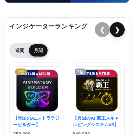
インジケーターランキング
❮
❯
週間
月間
1位
2位
T
ー
¥
4
Tr
知
ド
【異国のAI.ストラテジ
【異国のAI.覇王スキャ
ド
ービルダー】
ルピングシステムV3】
ー
イ
¥
59,000
¥
49,000