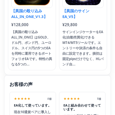
【異国の殴り込み
【異国のサイン
ALL_IN_ONE_V1.3】
EA_V5】
¥
128,000
¥
29,800
【異国の殴り込み
サインインジケーターをEA
ALL_IN_ONE】はGOLD、
化(自動売買化)できる
ドル円、ポンド円、ユーロ
MT4/MT5ツールです。エ
ドル、スイス円の5つのEA
ントリーや決済の条件も自
を同時に運用できるポート
由に設定できます。損切は
フォリオEAです。特性の異
固定pipsだけでなく、HLバ
なる5つの...
ンド自...
お客様の声
★★★★★
★★★★★
F様
T様
EA化して使っています。
EAと組み合わせて使って
います。
現在10通貨ペアに導入し