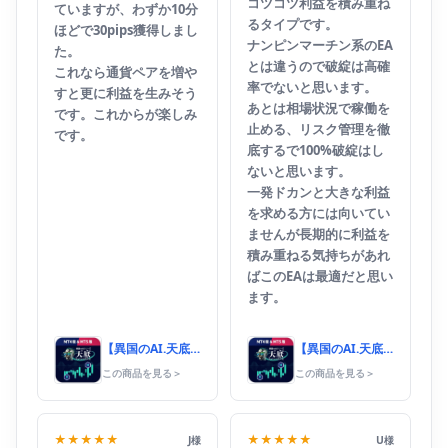
コツコツ利益を積み重ね
ていますが、わずか10分
るタイプです。
ほどで30pips獲得しまし
ナンピンマーチン系のEA
た。
とは違うので破綻は高確
これなら通貨ペアを増や
率でないと思います。
すと更に利益を生みそう
あとは相場状況で稼働を
です。これからが楽しみ
止める、リスク管理を徹
です。
底するで100%破綻はし
ないと思います。
一発ドカンと大きな利益
を求める方には向いてい
ませんが長期的に利益を
積み重ねる気持ちがあれ
ばこのEAは最適だと思い
ます。
【異国のAI.天底サインシステムV5】
【異国のAI.天底サインシステムV5】
この商品を見る
＞
この商品を見る
＞
★★★★★
★★★★★
J様
U様