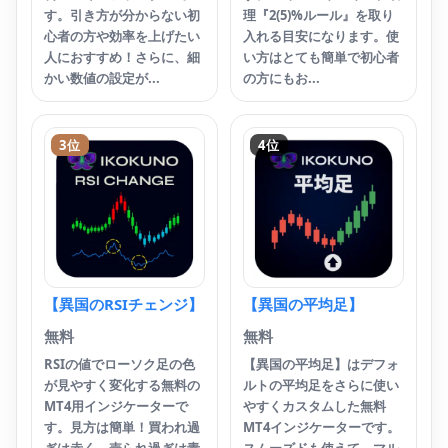
【
す。引き方が分からない初
理『2(5)%ルール』を取り
無
心者の方や効率を上げたい
入れる目安になります。使
人におすすめ！さらに、細
い方はとても簡単で初心者
ト
かい数値の設定が...
の方にもお...
M
ー
ン
3位
4位
で
に
で
【異国のRSIチェンジ】
【異国の平均足】
無料
無料
RSIの値でローソク足の色
【異国の平均足】はデフォ
が見やすく変化する無料の
ルトの平均足をさらに使い
MT4用インジケーターで
やすくカスタムした無料
す。見方は簡単！買われ過
MT4インジケーターです。