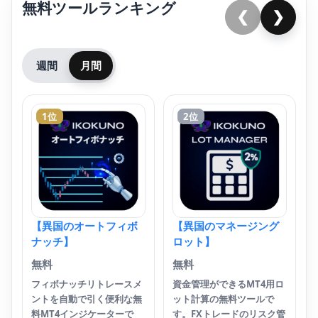
無料ツールランキング
❮
❯
週間
月間
1位
2位
【
無
M
無
ー
い
【異国のオートフィボ
【異国のマネージング
ー
ナッチ】
ロット】
わ
サイ
無料
無料
フィボナッチリトレースメ
資金管理ができるMT4用ロ
ントを自動で引く便利な無
ット計算の無料ツールで
料MT4インジケーターで
す。FXトレードのリスク管