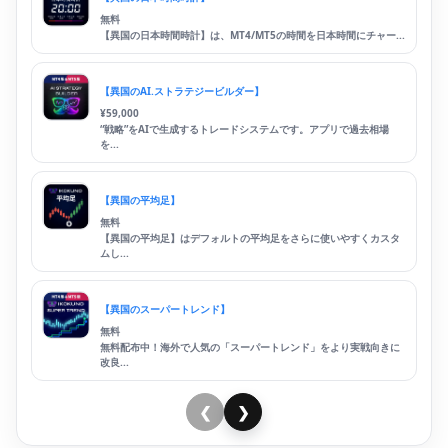
無料
【異国の日本時間時計】は、MT4/MT5の時間を日本時間にチャー...
【異国のAI.ストラテジービルダー】
¥
59,000
“戦略”をAIで生成するトレードシステムです。アプリで過去相場
を...
【異国の平均足】
無料
【異国の平均足】はデフォルトの平均足をさらに使いやすくカスタ
ムし...
【異国のスーパートレンド】
無料
無料配布中！海外で人気の「スーパートレンド」をより実戦向きに
改良...
❮
❯