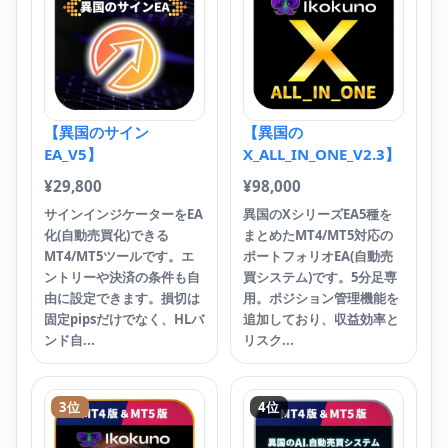
¥
6
【
ム
P
ス
【異国のサイン
【異国の
証
EA_V5】
X_ALL_IN_ONE_V2.3】
年
引.
¥
29,800
¥
98,000
サインインジケーターをEA
異国のXシリーズEA5種を
化(自動売買化)できる
まとめたMT4/MT5対応の
MT4/MT5ツールです。エ
ポートフォリオEA(自動売
【
ントリーや決済の条件も自
買システム)です。5分足専
ル
由に設定できます。損切は
用。ポジション管理機能を
固定pipsだけでなく、HLバ
追加しており、収益効率と
¥
1
ンド自...
リスク...
急
る
止
3位
4位
れ
想