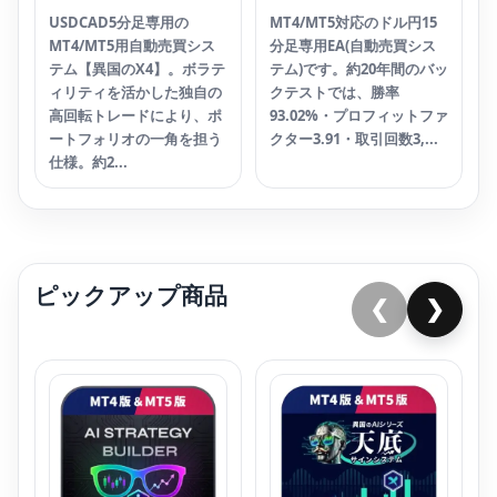
USDCAD5分足専用の
MT4/MT5対応のドル円15
MT4/MT5用自動売買シス
分足専用EA(自動売買シス
テム【異国のX4】。ボラテ
テム)です。約20年間のバッ
ィリティを活かした独自の
クテストでは、勝率
高回転トレードにより、ポ
93.02%・プロフィットファ
ートフォリオの一角を担う
クター3.91・取引回数3,...
仕様。約2...
ピックアップ商品
❮
❯
【
ル
¥
4
【