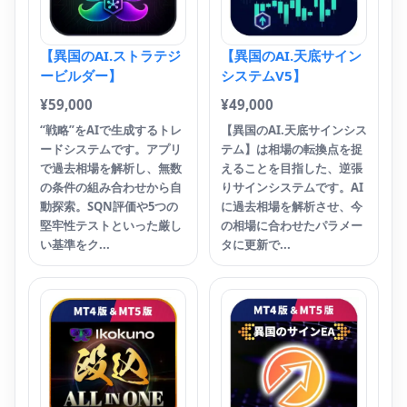
ン
ク
【異国のAI.ストラテジ
【異国のAI.天底サイン
載
ービルダー】
システムV5】
の
に
¥
59,000
¥
49,000
の
“戦略”をAIで生成するトレ
【異国のAI.天底サインシス
ードシステムです。アプリ
テム】は相場の転換点を捉
で過去相場を解析し、無数
えることを目指した、逆張
の条件の組み合わせから自
りサインシステムです。AI
動探索。SQN評価や5つの
に過去相場を解析させ、今
堅牢性テストといった厳し
の相場に合わせたパラメー
い基準をク...
タに更新で...