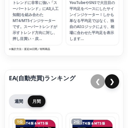
トレンドに非常に強い「ス
YouTubeやSNSで大注目の
ーパートレンド」にAI(人工
平均足をベースにしたサイ
知能)を組み合わた
ンインジケーター！しかも
MT4/MT5インジケーター
単なる平均足ではなく、独
です。スーパートレンドが
自のAIロジックにより、相
示すトレンド方向に対し、
場に合わせた平均足を表示
押し目買い・戻...
します...
※集計方法：直近30日間／有料商品
EA(自動売買)ランキング
❮
❯
週間
月間
1位
2位
【