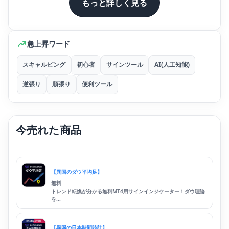
もっと詳しく見る
急上昇ワード
スキャルピング
初心者
サインツール
AI(人工知能)
逆張り
順張り
便利ツール
今売れた商品
【異国のダウ平均足】
無料
トレンド転換が分かる無料MT4用サインインジケーター！ダウ理論
を...
【異国の日本時間時計】