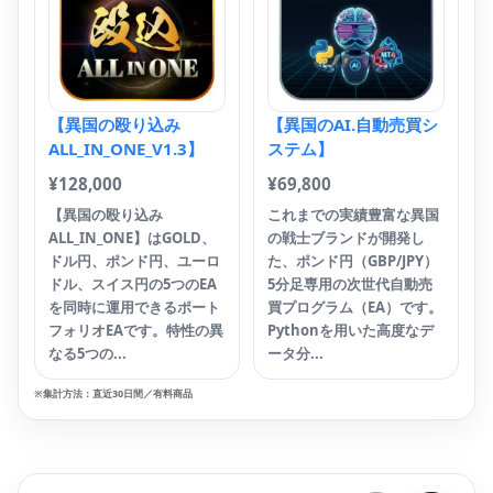
ま
す
【異国の殴り込み
【異国のAI.自動売買シ
ALL_IN_ONE_V1.3】
ステム】
¥
128,000
¥
69,800
【異国の殴り込み
これまでの実績豊富な異国
ALL_IN_ONE】はGOLD、
の戦士ブランドが開発し
ドル円、ポンド円、ユーロ
た、ポンド円（GBP/JPY）
ドル、スイス円の5つのEA
5分足専用の次世代自動売
を同時に運用できるポート
買プログラム（EA）です。
フォリオEAです。特性の異
Pythonを用いた高度なデ
なる5つの...
ータ分...
※集計方法：直近30日間／有料商品