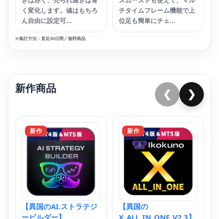
ぎは赤く、売られ過ぎは青
スムーズドも使えて、マル
く変化します。値はもちろ
チタイムフレーム機能で上
ん自由に設定可...
位足も簡単にチェ...
※集計方法：直近30日間／無料商品
新作商品
❮
❯
新作
新作
【
無
【
去
時
値
【異国のAI.ストラテジ
【異国の
示
ービルダー】
X_ALL_IN_ONE_V2.3】