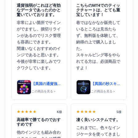
通貨強弱がこれほど有効
こちらのMT4でのティッ
なデータであったのかと
クチャートは、とても重
驚いていております。
宝しています！
非常によい箇所でサイン
巷ではなかなか販売して
がでますし、損切りライ
いるところは見当たら
ンがあるのでリスク管理
ず、無料版を体験して、
も容易にできます。
納得の上で購入しまし
間違いなくおすすめのイ
た。
ンジであると思います。
スキャルピング等をやら
今後が非常に楽しみでワ
れてる方は、必須商品で
クワクしています。
すよ！
【異国の通貨強弱システム】
【異国の秒スキャシステム】
この商品を見る
＞
この商品を見る
＞
★★★★★
★★★★★
K様
S様
高確率で勝てるのでおす
凄く良いシステムです。
すめです
これまでに、色々なイン
他のインジとも組み合わ
ジケータを使ってきまし