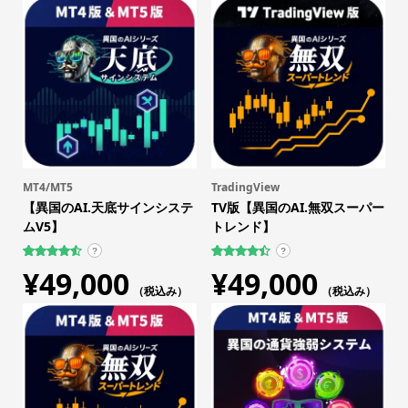
MT4/MT5
TradingView
【異国のAI.天底サインシステ
TV版【異国のAI.無双スーパー
ムV5】
トレンド】
?
?
109
件の利用
17
件の利用
¥
49,000
¥
49,000
者評価に
者評価に
基づく5段
（税込み）
基づく5段
（税込み）
階評価の
階評価の
うち、
4.59
うち、
4.47
点
点