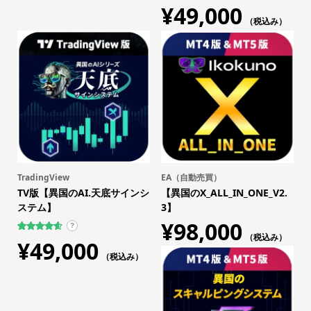
¥
49,000
（税込み）
TradingView
EA（自動売買）
TV版【異国のAI.天底サインシ
【異国のX_ALL_IN_ONE_V2.
ステム】
3】
¥
98,000
?
（税込み）
31
件の利用
¥
49,000
者評価に
基づく5段
（税込み）
階評価の
うち、
4.61
点