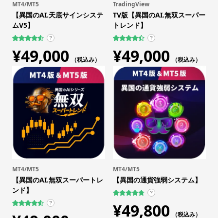
MT4/MT5
TradingView
【異国のAI.天底サインシステ
TV版【異国のAI.無双スーパー
ムV5】
トレンド】
?
?
109
件の利用
17
件の利用
¥
49,000
¥
49,000
者評価に
者評価に
基づく5段
（税込み）
基づく5段
（税込み）
階評価の
階評価の
うち、
4.59
うち、
4.47
点
点
MT4/MT5
MT4/MT5
【異国のAI.無双スーパートレ
【異国の通貨強弱システム】
ンド】
?
759
件の利用者
¥
49,800
?
評価に基づ
63
件の利用
く5段階評
（税込み）
者評価に