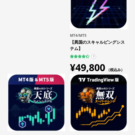
MT4/MT5
【異国のスキャルピングシス
テム】
?
317
件の利用
¥
49,800
者評価に
基づく5段
（税込み）
階評価の
うち、
4.43
点