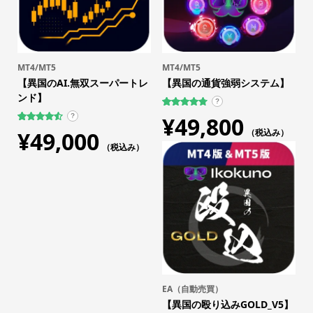
MT4/MT5
MT4/MT5
【異国のAI.無双スーパートレ
【異国の通貨強弱システム】
ンド】
?
759
件の利用者
¥
49,800
?
評価に基づ
63
件の利用
¥
49,000
く5段階評
（税込み）
者評価に
価のうち、
基づく5段
（税込み）
4.75
点
階評価の
うち、
4.56
点
EA（自動売買）
【異国の殴り込みGOLD_V5】