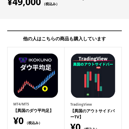
¥
49,000
価のうち、
基づく5段
（税込み）
4.75
点
階評価の
うち、
4.56
点
他の人はこちらの商品も購入しています
MT4/MT5
TradingView
【異国のダウ平均足】
【異国のアウトサイドバ
ーTV】
¥
0
（税込み）
¥
0