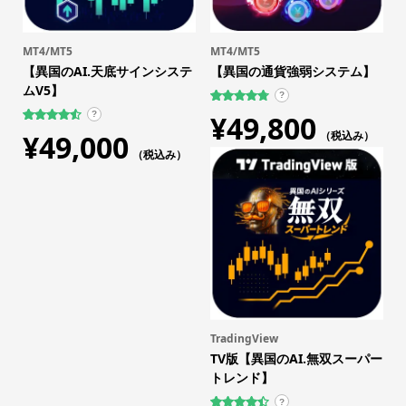
MT4/MT5
MT4/MT5
【異国のAI.天底サインシステ
【異国の通貨強弱システム】
ムV5】
?
759
件の利用者
¥
49,800
?
評価に基づ
109
件の利用
¥
49,000
く5段階評
（税込み）
者評価に
価のうち、
基づく5段
（税込み）
4.75
点
階評価の
うち、
4.59
点
TradingView
TV版【異国のAI.無双スーパー
トレンド】
?