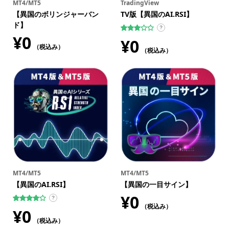
MT4/MT5
TradingView
【異国のボリンジャーバン
TV版【異国のAI.RSI】
ド】
?
¥
0
1
件の利
¥
0
用者評
（税込み）
価に基
（税込み）
づく5
段階評
価のう
ち、
3.00
点
MT4/MT5
MT4/MT5
【異国のAI.RSI】
【異国の一目サイン】
¥
0
?
（税込み）
1
件の利用
¥
0
者評価に
基づく5
（税込み）
段階評価