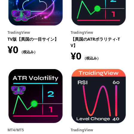
価
の
う
ち、
1.50
点
TradingView
TradingView
TV版【異国の一目サイン】
【異国のATRボラリティ-T
V】
¥
0
（税込み）
¥
0
（税込み）
MT4/MT5
TradingView