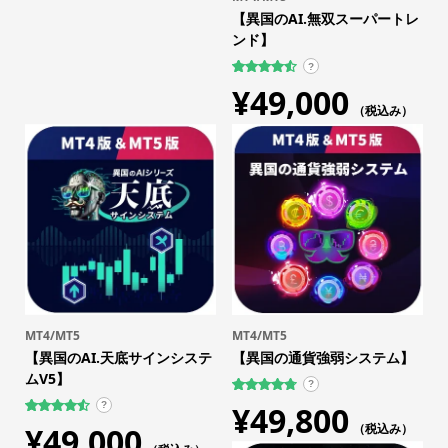
【異国のAI.無双スーパートレ
ンド】
?
63
件の利用
¥
49,000
者評価に
基づく5段
（税込み）
階評価の
うち、
4.56
点
MT4/MT5
MT4/MT5
【異国のAI.天底サインシステ
【異国の通貨強弱システム】
ムV5】
?
759
件の利用者
¥
49,800
?
評価に基づ
109
件の利用
¥
49,000
く5段階評
（税込み）
者評価に
価のうち、
基づく5段