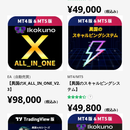
17
件の利用
¥
49,000
者評価に
基づく5段
（税込み）
階評価の
うち、
4.47
点
EA（自動売買）
MT4/MT5
【異国のX_ALL_IN_ONE_V2.
【異国のスキャルピングシス
3】
テム】
¥
98,000
?
（税込み）
317
件の利用
¥
49,800
者評価に
基づく5段
（税込み）
階評価の
うち、
4.43
点