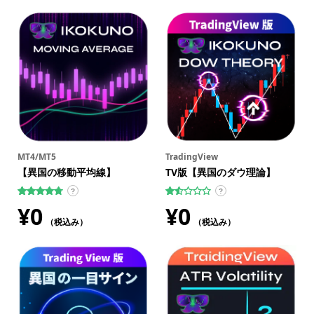
のうち、
4.00
点
MT4/MT5
TradingView
【異国の移動平均線】
TV版【異国のダウ理論】
?
?
196
件の利用者
2
件
¥
0
¥
0
評価に基づ
の
く5段階評
（税込み）
利
（税込み）
価のうち、
用
4.79
点
者
評
価
に
基
づ
く5
段
階
評