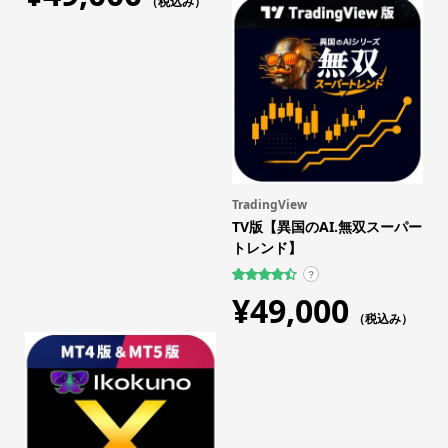
（税込み）
4.75
点
階評価の
うち、
4.59
点
TradingView
TV版【異国のAI.無双スーパー
トレンド】
?
17
件の利用
¥
49,000
者評価に
基づく5段
（税込み）
階評価の
うち、
4.47
点