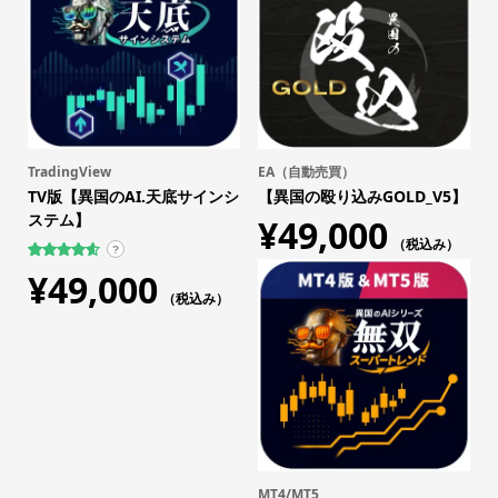
TradingView
EA（自動売買）
TV版【異国のAI.天底サインシ
【異国の殴り込みGOLD_V5】
ステム】
¥
49,000
（税込み）
?
31
件の利用
¥
49,000
者評価に
基づく5段
（税込み）
階評価の
うち、
4.61
点
MT4/MT5