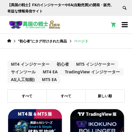
【異国の戦士】FXのインジケーターやEA(自動売買)の開発・販売、
有益な情報発信サイト


“初心者”にタグ付けされた商品
ページ 3
MT4 インジケーター
初心者
MT5 インジケーター
サインツール
MT4 EA
TradingView インジケーター
AI(人工知能)
MT5 EA
すべて
すべて
新しい順