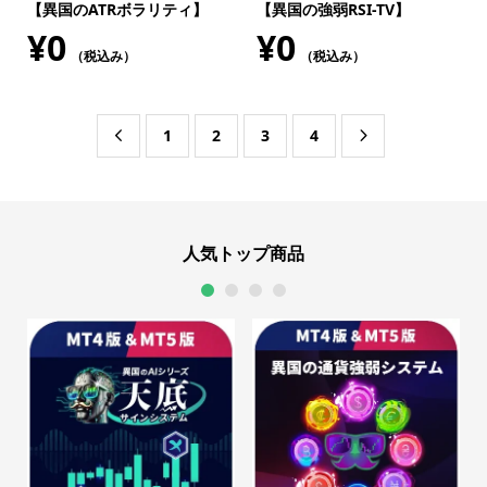
【異国のATRボラリティ】
【異国の強弱RSI-TV】
¥
0
¥
0
（税込み）
（税込み）
1
2
3
4


人気トップ商品
1
2
3
4