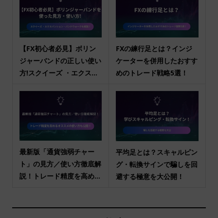
【FX初心者必見】ボリン
FXの練行足とは？インジ
ジャーバンドの正しい使い
ケーターを併用したおすす
方!スクイーズ ・エクス...
めのトレード戦略5選！
最新版「通貨強弱チャー
平均足とは？スキャルピン
ト」の見方／使い方徹底解
グ・転換サインで騙しを回
説！トレード精度を高め...
避する極意を大公開！