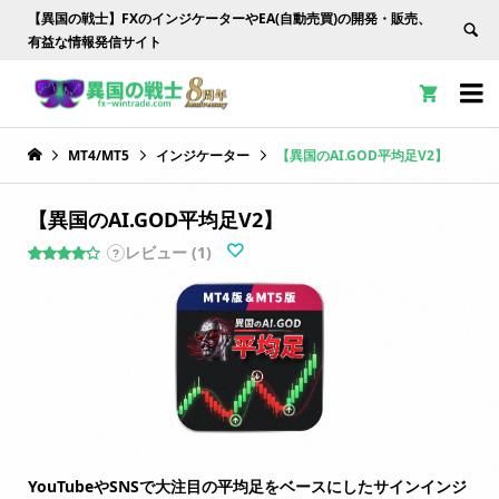
【異国の戦士】FXのインジケーターやEA(自動売買)の開発・販売、
有益な情報発信サイト


MT4/MT5
インジケーター
【異国のAI.GOD平均足V2】
【異国のAI.GOD平均足V2】
レビュー (
1
)
?
1
件の利用
者評価に
基づく5
段階評価
のうち、
4.00
点
YouTubeやSNSで大注目の平均足をベースにしたサインインジ