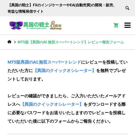
【異国の戦士】FXのインジケーターやEA(自動売買)の開発・販売、
有益な情報発信サイト


MT5版【異国のAI.無双スーパートレンド】
MT5版【異国のAI.無双スーパートレンド】レビュー報告フォーム
レビュー報告フォーム
MT5版異国のAI.無双スーパートレンド
にレビューを投稿してい
ただいた方に
【異国のクイックオシレーター】
を無料でプレゼ
ントしております。
レビューの確認ができましたら、ご入力いただいたメールアド
レスへ
【異国のクイックオシレーター】
をダウンロードする際
に必要なパスワードをお送りいたしますのでレビューを投稿し
ていただいた後に以下のフォームからご報告ください。